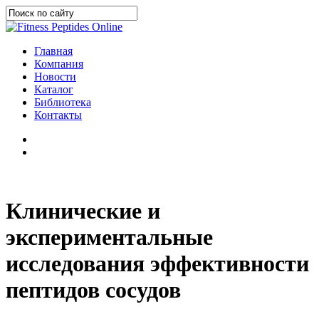
Skip
to
Close
main
Search
content
search
Menu
Главная
Компания
Новости
Каталог
Библиотека
Контакты
telegram
search
Клинические и
экспериментальные
исследования эффективности
пептидов сосудов