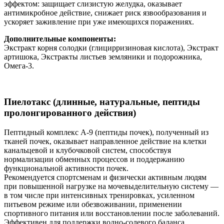
эффектом: защищает слизистую желудка, оказывает
антимикробное действие, снижает риск язвообразования и
ускоряет заживление при уже имеющихся поражениях.
Дополнительные компоненты:
Экстракт корня солодки (глицирризиновая кислота), Экстракт
артишока, Экстракты листьев земляники и подорожника,
Омега-3.
Пиелотакс (длинные, натуральные, пептиды
пролонгированного действия)
Пептидный комплекс A-9 (пептиды почек), полученный из
тканей почек, оказывает направленное действие на клетки
канальцевой и клубочковой систем, способствуя
нормализации обменных процессов и поддержанию
функциональной активности почек.
Рекомендуется спортсменам и физически активным людям
при повышенной нагрузке на мочевыделительную систему —
в том числе при интенсивных тренировках, усиленном
питьевом режиме или обезвоживании, применении
спортивного питания или восстановлении после заболеваний.
Эффективен для поддержки водно-солевого баланса,