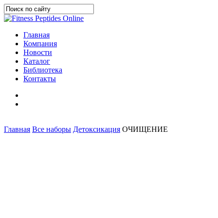
Skip
to
Close
main
Search
content
search
Menu
Главная
Компания
Новости
Каталог
Библиотека
Контакты
telegram
search
Главная
Все наборы
Детоксикация
ОЧИЩЕНИЕ